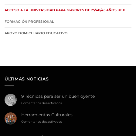
ACCESO A LA UNIVERSIDAD PARA MAYORES DE 25/40/45 AÑOS UEX
FORMACIÓN PROFESIONAL
APOYO DOMICILIARIO EDUCATIVO
ÚLTIMAS NOTICIAS
9 Técnicas para ser un buen oyente
03
Jun
en
Comentarios desactivados
9
Técnicas
Herramientas Culturales
03
para
Jun
en
Comentarios desactivados
ser
Herramientas
un
Culturales
buen