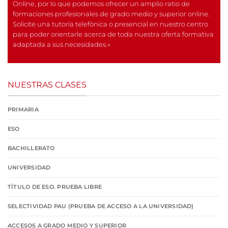
Online, por lo que podemos ofrecer un amplio ratio de
formaciones profesionales de grado medio y superior online.
Solicite una tutoría telefónica o presencial en nuestro centro
para poder orientarle acerca de toda nuestra oferta formativa
adaptada a sus necesidades.»
NUESTRAS CLASES
PRIMARIA
ESO
BACHILLERATO
UNIVERSIDAD
TÍTULO DE ESO. PRUEBA LIBRE
SELECTIVIDAD PAU (PRUEBA DE ACCESO A LA UNIVERSIDAD)
ACCESOS A GRADO MEDIO Y SUPERIOR