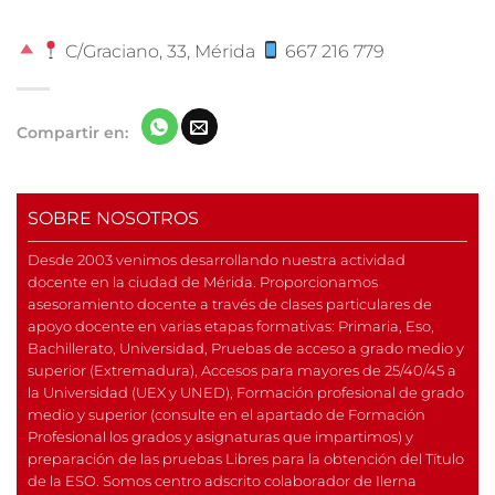
C/Graciano, 33, Mérida
667 216 779
Compartir en:
SOBRE NOSOTROS
Desde 2003 venimos desarrollando nuestra actividad
docente en la ciudad de Mérida. Proporcionamos
asesoramiento docente a través de clases particulares de
apoyo docente en varias etapas formativas: Primaria, Eso,
Bachillerato, Universidad, Pruebas de acceso a grado medio y
superior (Extremadura), Accesos para mayores de 25/40/45 a
la Universidad (UEX y UNED), Formación profesional de grado
medio y superior (consulte en el apartado de Formación
Profesional los grados y asignaturas que impartimos) y
preparación de las pruebas Libres para la obtención del Título
de la ESO. Somos centro adscrito colaborador de Ilerna